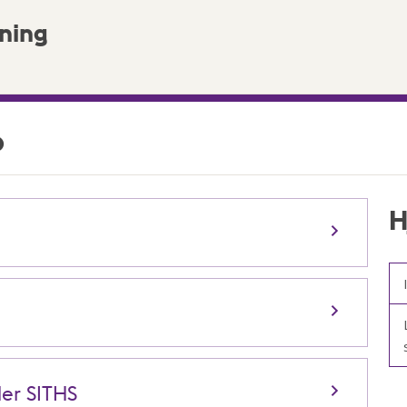
ning
?
H
ler SITHS